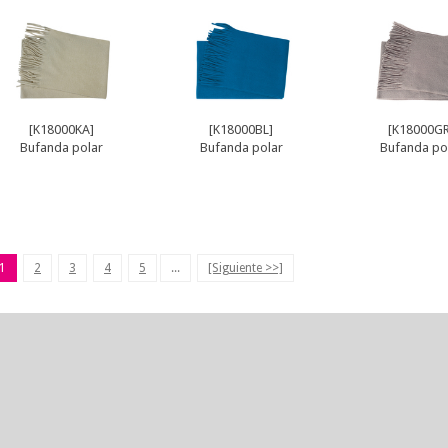
[K18000KA]
[K18000BL]
[K18000GR
Bufanda polar
Bufanda polar
Bufanda po
1
2
3
4
5
...
[Siguiente >>]