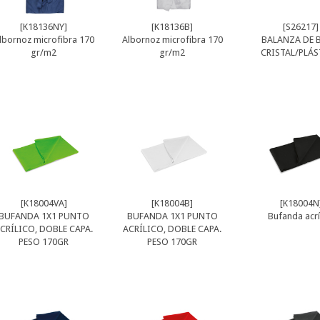
[K18136NY]
[K18136B]
[S26217]
lbornoz microfibra 170
Albornoz microfibra 170
BALANZA DE 
gr/m2
gr/m2
CRISTAL/PLÁ
[K18004VA]
[K18004B]
[K18004N
BUFANDA 1X1 PUNTO
BUFANDA 1X1 PUNTO
Bufanda acrí
CRÍLICO, DOBLE CAPA.
ACRÍLICO, DOBLE CAPA.
PESO 170GR
PESO 170GR