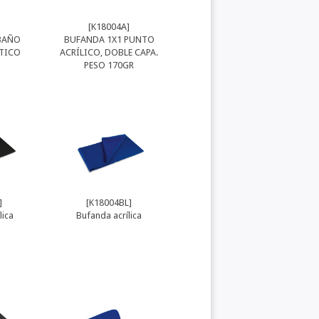
[K18004A]
BAÑO
BUFANDA 1X1 PUNTO
STICO
ACRÍLICO, DOBLE CAPA.
PESO 170GR
]
[K18004BL]
lica
Bufanda acrílica