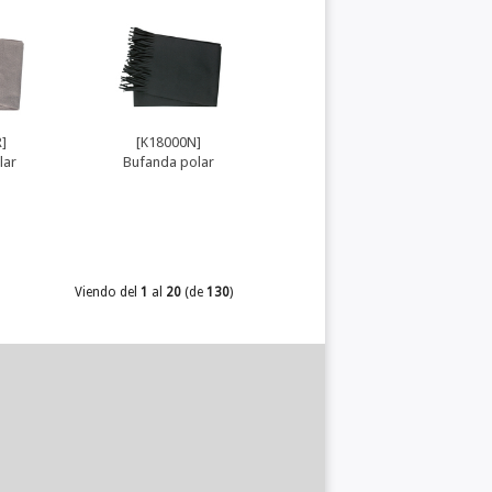
]
[K18000N]
lar
Bufanda polar
Viendo del
1
al
20
(de
130
)