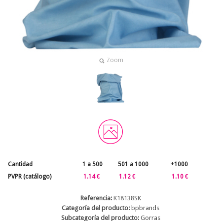
Zoom
Cantidad
1 a 500
501 a 1000
+1000
PVPR (catálogo)
1.14 €
1.12 €
1.10 €
Referencia:
K18138SK
Categoría del producto:
bpbrands
Subcategoría del producto:
Gorras