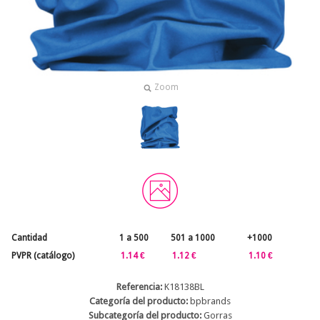
Zoom
Cantidad
1 a 500
501 a 1000
+1000
PVPR (catálogo)
1.14 €
1.12 €
1.10 €
Referencia:
K18138BL
Categoría del producto:
bpbrands
Subcategoría del producto:
Gorras