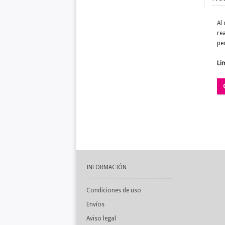
Al
re
pe
Li
INFORMACIÓN
Condiciones de uso
Envíos
Aviso legal